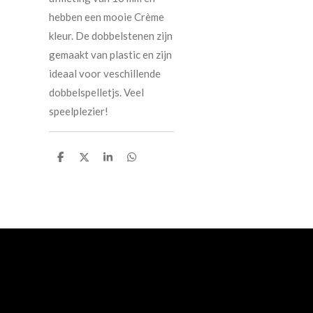
hebben een mooie Crème
kleur. De dobbelstenen zijn
gemaakt van plastic en zijn
ideaal voor veschillende
dobbelspelletjs. Veel
speelplezier!
D
D
S
D
e
e
h
e
l
e
a
l
e
l
r
e
n
e
n