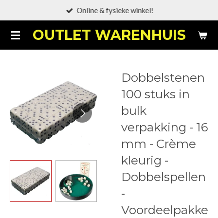
Online & fysieke winkel!
Ga
direct
OUTLET WARENHUIS
naar
de
hoofdinhoud
Dobbelstenen
100 stuks in
bulk
verpakking - 16
mm - Crème
kleurig -
Dobbelspellen
-
Voordeelpakke