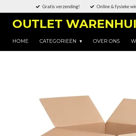
Gratis verzending!
Online & fysieke wi
Ga
direct
OUTLET WARENHUI
naar
de
hoofdinhoud
HOME
CATEGORIEËN
OVER ONS
W