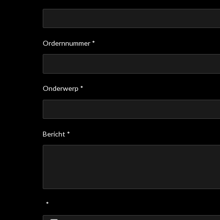
Ordernnummer *
Onderwerp *
Bericht *
*