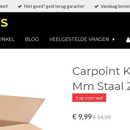
nkel!
Niet goed? geld terug garantie!
Vandaag bestel
S
INKEL
BLOG
VEELGESTELDE VRAGEN
Carpoint K
Mm Staal Z
1 op voorraad
€ 9,99
€ 14,99