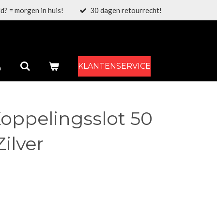
d? = morgen in huis!
30 dagen retourrecht!
KLANTENSERVICE
oppelingsslot 50
ilver