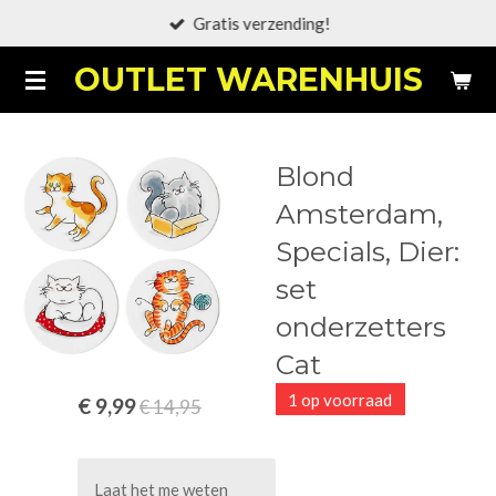
Gratis verzending!
Ga
direct
OUTLET WARENHUIS
naar
de
hoofdinhoud
Blond
Amsterdam,
Specials, Dier:
set
onderzetters
Cat
1 op voorraad
€ 9,99
€ 14,95
Laat het me weten