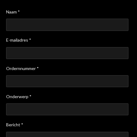
Naam *
E-mailadres *
Ordernnummer *
Onderwerp *
Bericht *