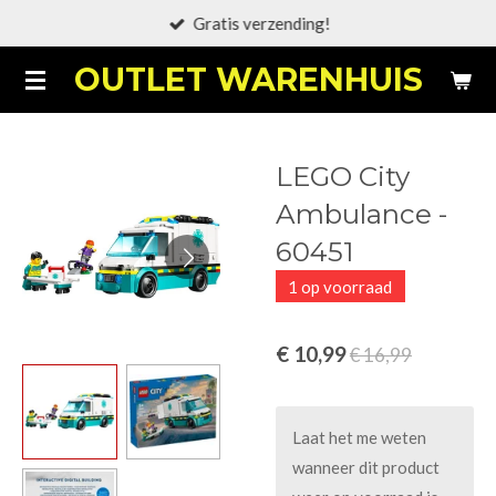
Gratis verzending!
Ga
direct
OUTLET WARENHUIS
naar
de
hoofdinhoud
LEGO City
Ambulance -
60451
1 op voorraad
€ 10,99
€ 16,99
Laat het me weten
wanneer dit product