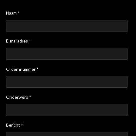
Naam *
E-mailadres *
Ordernnummer *
Onderwerp *
Bericht *