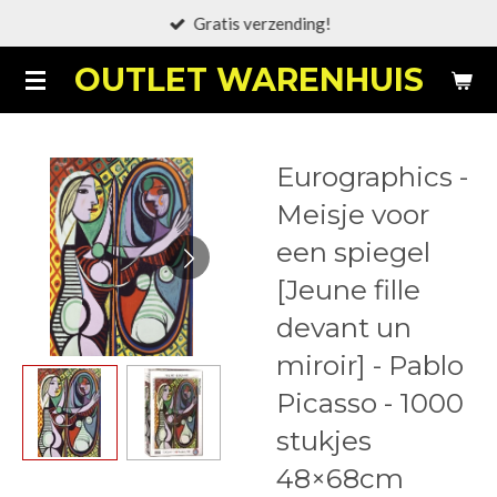
Gratis verzending!
Ga
direct
OUTLET WARENHUIS
naar
de
hoofdinhoud
Eurographics -
Meisje voor
een spiegel
[Jeune fille
devant un
miroir] - Pablo
Picasso - 1000
stukjes
48×68cm