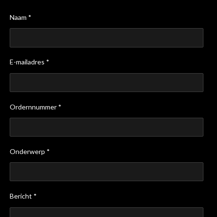
Naam *
E-mailadres *
Ordernnummer *
Onderwerp *
Bericht *