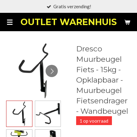
Gratis verzending!
Ga
direct
OUTLET WARENHUIS
naar
de
hoofdinhoud
Dresco
Muurbeugel
Fiets - 15kg -
Opklapbaar -
Muurbeugel
Fietsendrager
- Wandbeugel
1 op voorraad