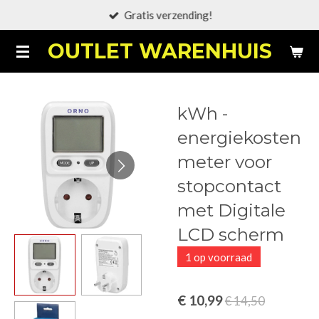
Gratis verzending!
Ga
direct
OUTLET WARENHUIS
naar
de
hoofdinhoud
kWh -
energiekosten
meter voor
stopcontact
met Digitale
LCD scherm
1 op voorraad
€ 10,99
€ 14,50