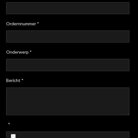
Ordernnummer *
Onderwerp *
Bericht *
*