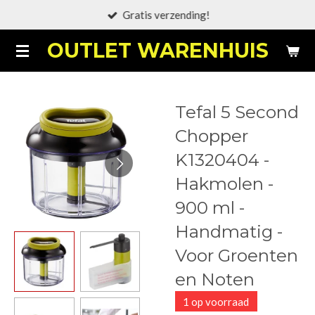
Gratis verzending!
Ga
direct
OUTLET WARENHUIS
naar
de
hoofdinhoud
Tefal 5 Second
Chopper
K1320404 -
Hakmolen -
900 ml -
Handmatig -
Voor Groenten
en Noten
1 op voorraad