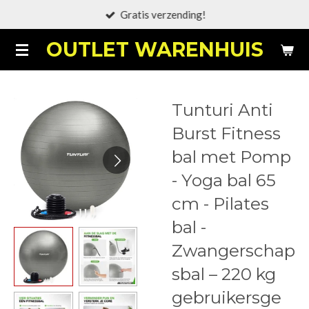
Gratis verzending!
Ga
direct
OUTLET WARENHUIS
naar
de
hoofdinhoud
Tunturi Anti
Burst Fitness
bal met Pomp
- Yoga bal 65
cm - Pilates
bal -
Zwangerschap
sbal – 220 kg
gebruikersge