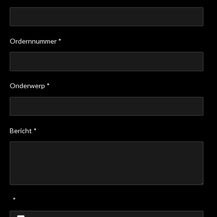
Ordernnummer *
Onderwerp *
Bericht *
*