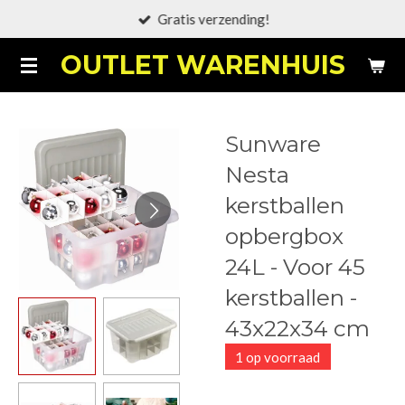
Gratis verzending!
Ga
direct
OUTLET WARENHUIS
naar
de
hoofdinhoud
Sunware
Nesta
kerstballen
opbergbox
24L - Voor 45
kerstballen -
43x22x34 cm
1 op voorraad