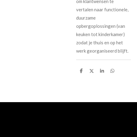
om klantwensen te
vertalen naar functionele,
duurzame
opbergoplossingen (van
keuken tot kinderkamer)
zodat je thuis en op het
werk georganiseerd blijft.
D
D
S
D
e
e
h
e
l
e
a
l
e
l
r
e
n
e
n