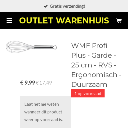
Gratis verzending!
Ga
direct
OUTLET WARENHUIS
naar
de
hoofdinhoud
WMF Profi
Plus - Garde -
25 cm - RVS -
Ergonomisch -
€ 9,99
€ 17,49
Duurzaam
1 op voorraad
Laat het me weten
wanneer dit product
weer op voorraad is.