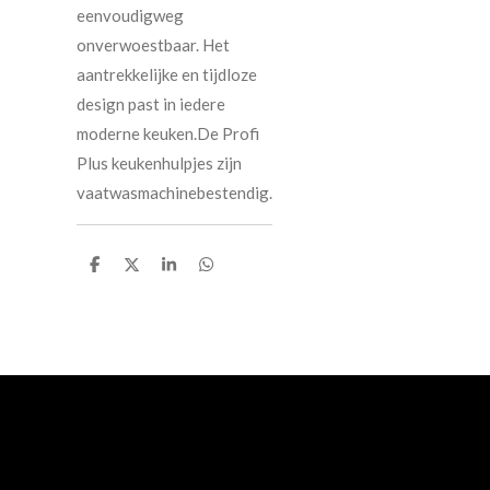
eenvoudigweg
onverwoestbaar. Het
aantrekkelijke en tijdloze
design past in iedere
moderne keuken.De Profi
Plus keukenhulpjes zijn
vaatwasmachinebestendig.
D
D
S
D
e
e
h
e
l
e
a
l
e
l
r
e
n
e
n