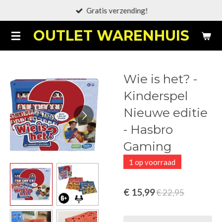
Gratis verzending!
Ga
direct
OUTLET WARENHUIS
naar
de
hoofdinhoud
Wie is het? -
Kinderspel
Nieuwe editie
- Hasbro
Gaming
1 op voorraad
€ 15,99
€ 22,95