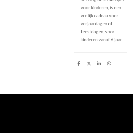
voor kinderen, is een
vrolijk cadeau voor
verjaardagen of
feestdagen, voor
kinderen vanaf 6 jaar
D
D
S
D
e
e
h
e
l
e
a
l
e
l
r
e
n
e
n