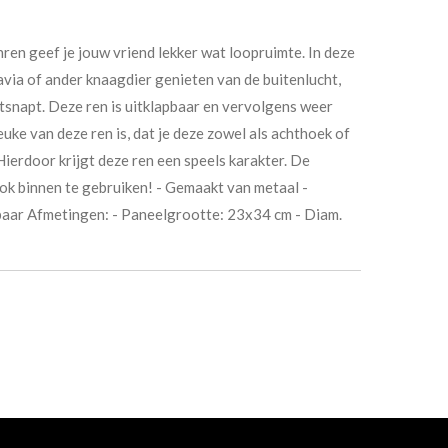
en geef je jouw vriend lekker wat loopruimte. In deze
avia of ander knaagdier genieten van de buitenlucht,
ntsnapt. Deze ren is uitklapbaar en vervolgens weer
uke van deze ren is, dat je deze zowel als achthoek of
 Hierdoor krijgt deze ren een speels karakter. De
k binnen te gebruiken! - Gemaakt van metaal -
baar Afmetingen: - Paneelgrootte: 23x34 cm - Diam.