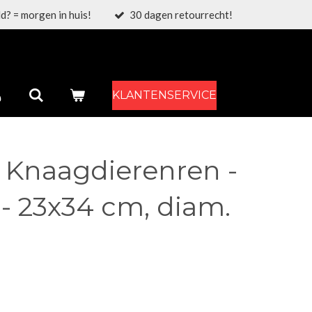
d? = morgen in huis!
30 dagen retourrecht!
KLANTENSERVICE
- Knaagdierenren -
- 23x34 cm, diam.