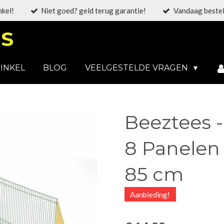
nkel!
Niet goed? geld terug garantie!
Vandaag bestel
S
INKEL
BLOG
VEELGESTELDE VRAGEN
Beeztees 
8 Panelen 
85 cm
Aanbieding!