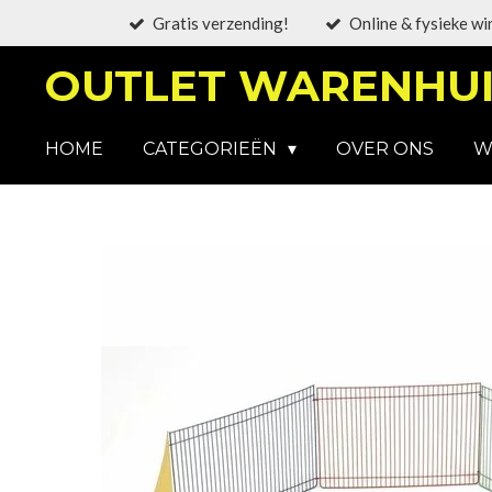
Gratis verzending!
Online & fysieke wi
Ga
direct
OUTLET WARENHUI
naar
de
hoofdinhoud
HOME
CATEGORIEËN
OVER ONS
W