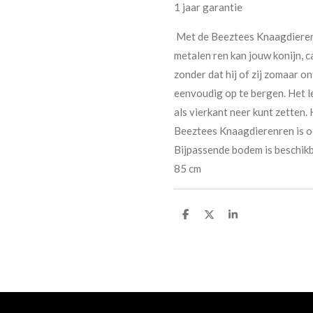
1 jaar garantie
Met de Beeztees Knaagdierenr
metalen ren kan jouw konijn, c
zonder dat hij of zij zomaar o
eenvoudig op te bergen. Het le
als vierkant neer kunt zetten.
Beeztees Knaagdierenren is oo
Bijpassende bodem is beschik
85 cm
D
D
S
e
e
h
l
e
a
e
l
r
n
e