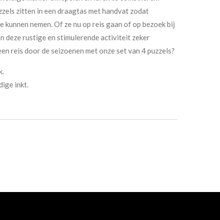
zzels zitten in een draagtas met handvat zodat
e kunnen nemen. Of ze nu op reis gaan of op bezoek bij
an deze rustige en stimulerende activiteit zeker
een reis door de seizoenen met onze set van 4 puzzels?
k.
ige inkt.