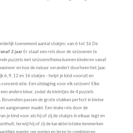
eidelijk toenemend aantal stukjes: van 6 tot 16 De
vanaf 2 jaar
Er staat een reis door de seizoenen te
nde puzzels met seizoensthema kunnen kinderen vanaf
wanneer en hoe de natuur verandert doorheen het jaar.
k 6, 9, 12 en 16 stukjes - helpt je kind vooruit en
n concentratie. Een uitdaging voor elk seizoen! Elke
 een andere kleur, zodat de kleintjes de 4 puzzels
 Bovendien passen de grote stukken perfect in kleine
r en aangenamer maakt. Een leuke reis door de
n je kind voor als hij of zij de stukjes in elkaar legt en
nthult, terwijl hij of zij de karakteristieke kenmerken
eweldige manier om spelen en leren te combineren.