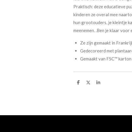
Praktisch: deze educatieve pu
kinderen ze overal mee naarto
hun grootouders, je kleintje k
meenemen. .Ben je klaar voor 
Ze zijn gemaakt in Frankrij
Gedecoreerd met plantaard
Gemaakt van FSC™ karton
D
D
S
e
e
h
l
e
a
e
l
r
n
e