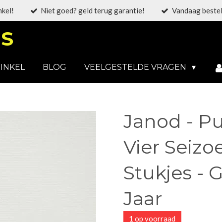
nkel!
Niet goed? geld terug garantie!
Vandaag bestel
S
INKEL
BLOG
VEELGESTELDE VRAGEN
Janod - Pu
Vier Seizoe
Stukjes - 
Jaar
1 op voorraad