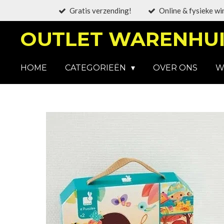
Gratis verzending!
Online & fysieke wi
Ga
direct
OUTLET WARENHUI
naar
de
hoofdinhoud
HOME
CATEGORIEËN
OVER ONS
W