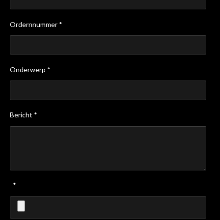
Ordernnummer *
Onderwerp *
Bericht *
*