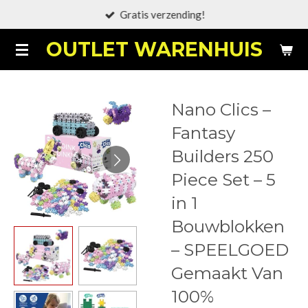
Gratis verzending!
Ga
direct
OUTLET WARENHUIS
naar
de
hoofdinhoud
Nano Clics –
Fantasy
Builders 250
Piece Set – 5
in 1
Bouwblokken
– SPEELGOED
Gemaakt Van
100%