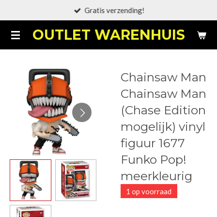
Gratis verzending!
Ga
direct
OUTLET WARENHUIS
naar
de
hoofdinhoud
Chainsaw Man
Chainsaw Man
(Chase Edition
mogelijk) vinyl
figuur 1677
Funko Pop!
meerkleurig
1 op voorraad