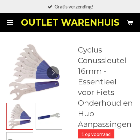
Gratis verzending!
Ga
direct
OUTLET WARENHUIS
naar
de
hoofdinhoud
Cyclus
Conussleutel
16mm -
Essentieel
voor Fiets
Onderhoud en
Hub
Aanpassingen
1 op voorraad