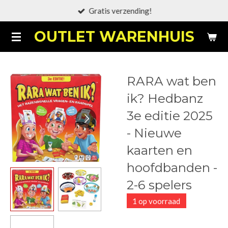
Gratis verzending!
Ga
direct
OUTLET WARENHUIS
naar
de
hoofdinhoud
RARA wat ben
ik? Hedbanz
3e editie 2025
- Nieuwe
kaarten en
hoofdbanden -
2-6 spelers
1 op voorraad