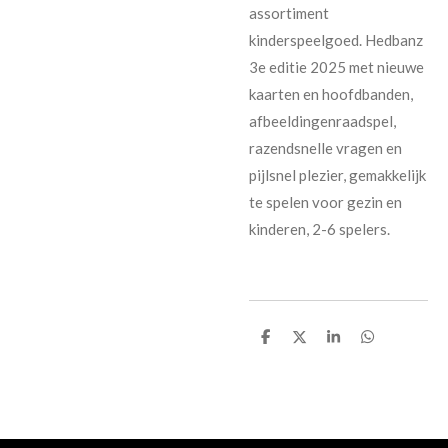
assortiment
kinderspeelgoed. Hedbanz
3e editie 2025 met nieuwe
kaarten en hoofdbanden,
afbeeldingenraadspel,
razendsnelle vragen en
pijlsnel plezier, gemakkelijk
te spelen voor gezin en
kinderen, 2-6 spelers.
D
D
S
D
e
e
h
e
l
e
a
l
e
l
r
e
n
e
n