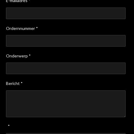
E-mailadres *
Ordernnummer *
Onderwerp *
Bericht *
*