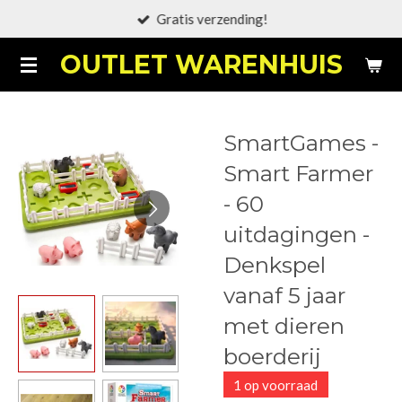
Gratis verzending!
Ga
direct
OUTLET WARENHUIS
naar
de
hoofdinhoud
SmartGames -
Smart Farmer
- 60
uitdagingen -
Denkspel
vanaf 5 jaar
met dieren
boerderij
1 op voorraad