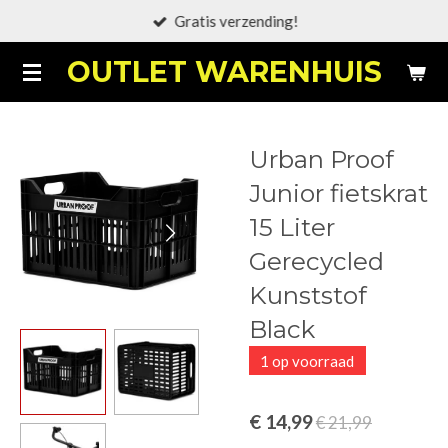
Gratis verzending!
Ga
direct
OUTLET WARENHUIS
naar
de
hoofdinhoud
Urban Proof
Junior fietskrat
15 Liter
Gerecycled
Kunststof
Black
1 op voorraad
€ 14,99
€ 21,99