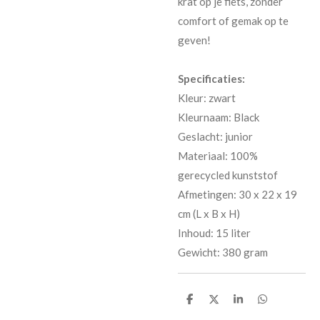
krat op je fiets, zonder
comfort of gemak op te
geven!
Specificaties:
Kleur: zwart
Kleurnaam: Black
Geslacht: junior
Materiaal: 100%
gerecycled kunststof
Afmetingen: 30 x 22 x 19
cm (L x B x H)
Inhoud: 15 liter
Gewicht: 380 gram
D
D
S
D
e
e
h
e