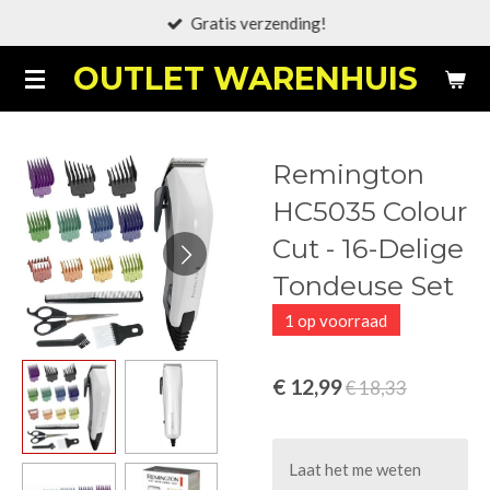
Gratis verzending!
Ga
direct
OUTLET WARENHUIS
naar
de
hoofdinhoud
Remington
HC5035 Colour
Cut - 16-Delige
Tondeuse Set
1 op voorraad
€ 12,99
€ 18,33
Laat het me weten