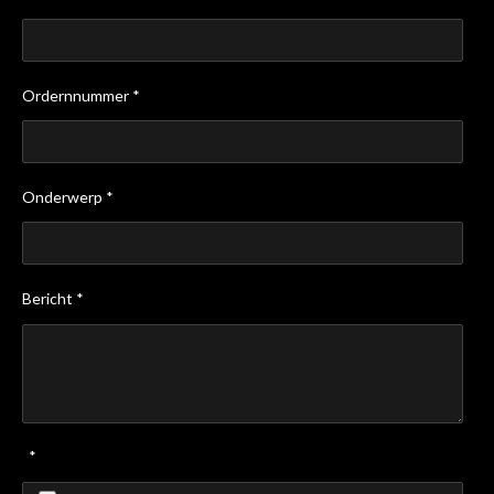
Ordernnummer *
Onderwerp *
Bericht *
*