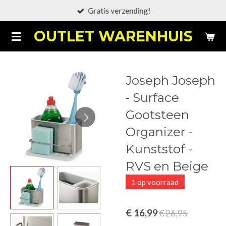
Gratis verzending!
Ga
direct
OUTLET WARENHUIS
naar
de
hoofdinhoud
Joseph Joseph
- Surface
Gootsteen
Organizer -
Kunststof -
RVS en Beige
1 op voorraad
€ 16,99
€ 26,95