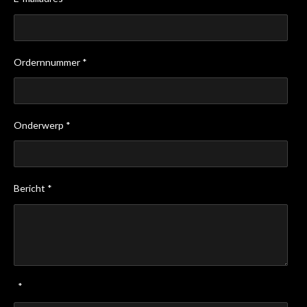
Ordernnummer *
Onderwerp *
Bericht *
*