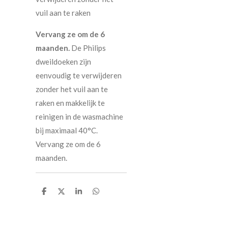
vuil aan te raken
Vervang ze om de 6
maanden.
De Philips
dweildoeken zijn
eenvoudig te verwijderen
zonder het vuil aan te
raken en makkelijk te
reinigen in de wasmachine
bij maximaal 40°C.
Vervang ze om de 6
maanden.
D
D
S
D
e
e
h
e
l
e
a
l
e
l
r
e
n
e
n