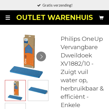
Gratis verzending!
Ga
direct
OUTLET WARENHUIS
naar
de
hoofdinhoud
Philips OneUp
Vervangbare
Dweildoek
XV1882/10 -
Zuigt vuil
water op,
herbruikbaar &
efficiënt -
Enkele