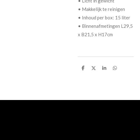
• Licht in gewicht
• Makkelijk te reinigen
• Inhoud per box: 15 liter
• Binnenafmetingen L29,5
x B21,5 x H17cm
D
D
S
D
e
e
h
e
l
e
a
l
e
l
r
e
n
e
n