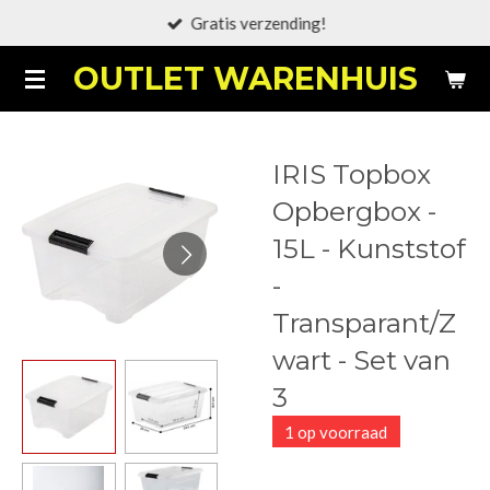
Gratis verzending!
Ga
direct
OUTLET WARENHUIS
naar
de
hoofdinhoud
IRIS Topbox
Opbergbox -
15L - Kunststof
-
Transparant/Z
wart - Set van
3
1 op voorraad