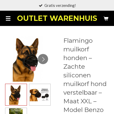
Gratis verzending!
Ga
direct
OUTLET WARENHUIS
naar
de
hoofdinhoud
Flamingo
muilkorf
honden –
Zachte
siliconen
muilkorf hond
verstelbaar –
Maat XXL –
Model Benzo