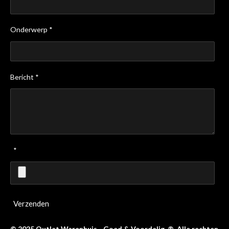
Onderwerp *
Bericht *
*
Verzenden
© 2025 Outlet Warenhuis - Goed & Voordelig ®. Alle rechten