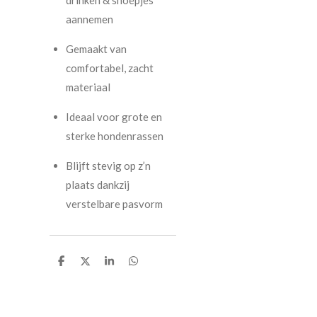
aannemen
Gemaakt van
comfortabel, zacht
materiaal
Ideaal voor grote en
sterke hondenrassen
Blijft stevig op z’n
plaats dankzij
verstelbare pasvorm
D
D
S
D
e
e
h
e
l
e
a
l
e
l
r
e
n
e
n