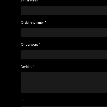
E-mailadres *
Ordernnummer *
Onderwerp *
Bericht *
*