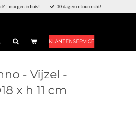
d? = morgen in huis!
30 dagen retourrecht!
KLANTENSERVICE
no - Vijzel -
Ø18 x h 11 cm