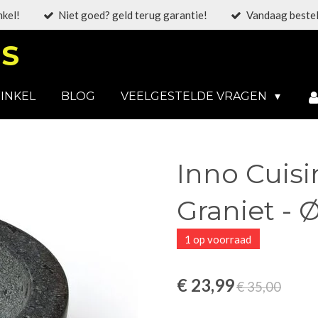
nkel!
Niet goed? geld terug garantie!
Vandaag bestel
S
INKEL
BLOG
VEELGESTELDE VRAGEN
Inno Cuisin
Graniet - 
1 op voorraad
€ 23,99
€ 35,00