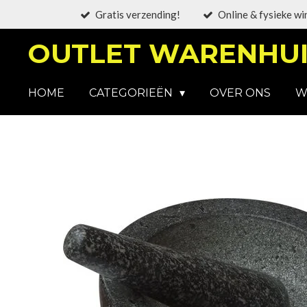
Gratis verzending!
Online & fysieke wi
Ga
direct
OUTLET WARENHUI
naar
de
hoofdinhoud
HOME
CATEGORIEËN
OVER ONS
W