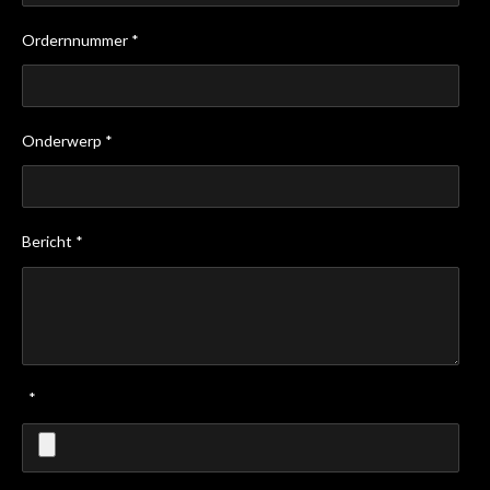
Ordernnummer *
Onderwerp *
Bericht *
*