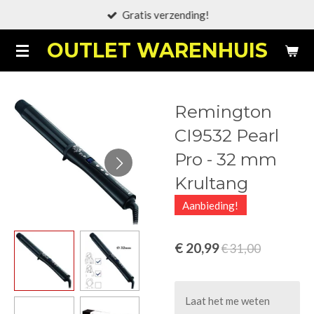
Gratis verzending!
Ga
direct
OUTLET WARENHUIS
naar
de
hoofdinhoud
Remington
CI9532 Pearl
Pro - 32 mm
Krultang
Aanbieding!
€ 20,99
€ 31,00
Laat het me weten