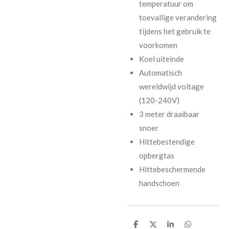
temperatuur om
toevallige verandering
tijdens het gebruik te
voorkomen
Koel uiteinde
Automatisch
wereldwijd voltage
(120-240V)
3 meter draaibaar
snoer
Hittebestendige
opbergtas
Hittebeschermende
handschoen
D
D
S
D