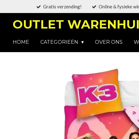
Gratis verzending!
Online & fysieke wi
Ga
direct
OUTLET WARENHUI
naar
de
hoofdinhoud
HOME
CATEGORIEËN
OVER ONS
W