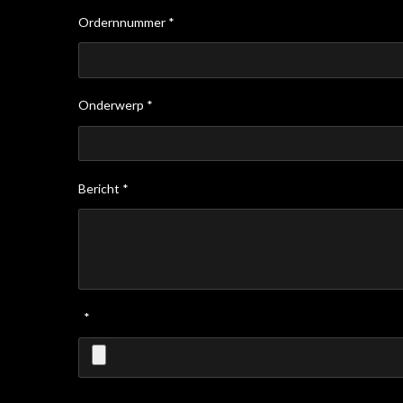
Ordernnummer *
Onderwerp *
Bericht *
*