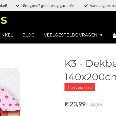
nkel!
Niet goed? geld terug garantie!
Vandaag bestel
S
INKEL
BLOG
VEELGESTELDE VRAGEN
K3 - Dekb
140x200cm
1 op voorraad
€ 23,99
€ 36,99