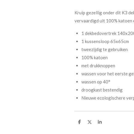
Kruip gezellig onder dit K3 de
vervaardigd uit 100% katoen e
1 dekbedovertrek 140x2
1 kussensloop 65x65cm
tweezijdig te gebruiken
100% katoen
met drukknoppen
wassen voor het eerste ge
wassen op 40°
droogkast bestendig
Nieuwe ecologischere verp
D
D
S
e
e
h
l
e
a