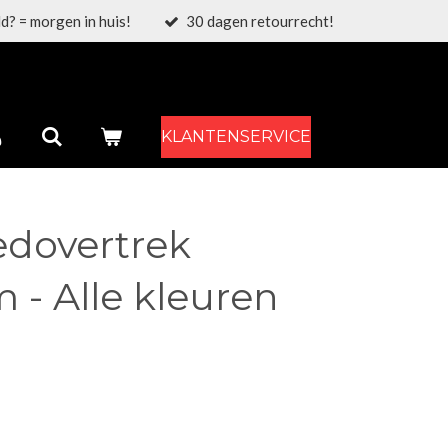
d? = morgen in huis!
30 dagen retourrecht!
KLANTENSERVICE
edovertrek
 - Alle kleuren