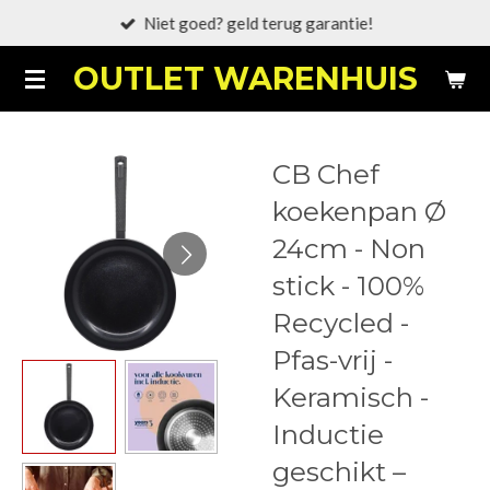
Niet goed? geld terug garantie!
Ga
direct
OUTLET WARENHUIS
naar
de
hoofdinhoud
CB Chef
koekenpan Ø
24cm - Non
stick - 100%
Recycled -
Pfas-vrij -
Keramisch -
Inductie
geschikt –