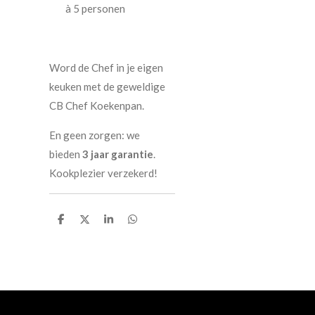
à 5 personen
Word de Chef in je eigen
keuken met de geweldige
CB Chef Koekenpan.
En geen zorgen: we
bieden
3 jaar garantie
.
Kookplezier verzekerd!
D
D
S
D
e
e
h
e
l
e
a
l
e
l
r
e
n
e
n