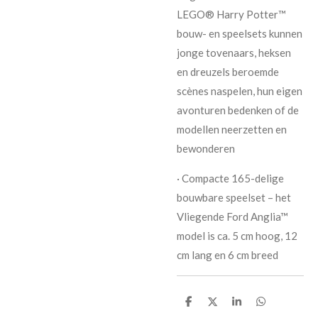
LEGO® Harry Potter™
bouw- en speelsets kunnen
jonge tovenaars, heksen
en dreuzels beroemde
scènes naspelen, hun eigen
avonturen bedenken of de
modellen neerzetten en
bewonderen
· Compacte 165-delige
bouwbare speelset – het
Vliegende Ford Anglia™
model is ca. 5 cm hoog, 12
cm lang en 6 cm breed
D
D
S
D
e
e
h
e