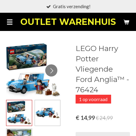
Gratis verzending!
Ga
direct
OUTLET WARENHUIS
naar
de
hoofdinhoud
LEGO Harry
Potter
Vliegende
Ford Anglia™ -
76424
1 op voorraad
€ 14,99
€ 24,99