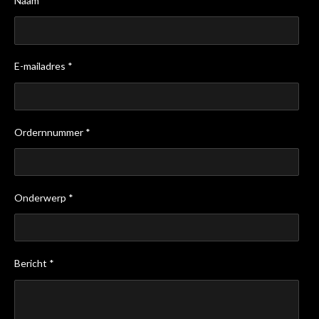
Naam *
E-mailadres *
Ordernnummer *
Onderwerp *
Bericht *