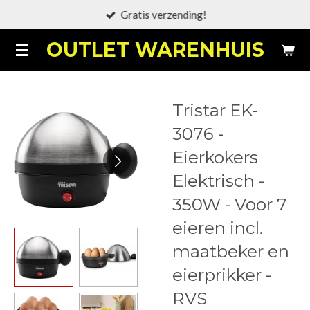
Gratis verzending!
Ga
direct
OUTLET WARENHUIS
naar
de
hoofdinhoud
Tristar EK-
3076 -
Eierkokers
Elektrisch -
350W - Voor 7
eieren incl.
maatbeker en
eierprikker -
RVS