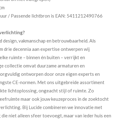
 cm
atuur / Passende lichtbron is EAN: 5411212490766
erlichting?
nd design, vakmanschap en betrouwbaarheid. Als
im drie decennia aan expertise ontwerpen wij
lke ruimte – binnen én buiten – verrijkt en
ige collectie omvat duurzame armaturen en
 zorgvuldig ontworpen door onze eigen experts en
ngste CE-normen. Met ons uitgebreide assortiment
kte lichtoplossing, ongeacht stijl of ruimte. Zo
 leefruimte maar ook jouw keuzeproces in de zoektocht
verlichting. Bij Lucide combineren we innovatie met
die niet alleen sfeer toevoegt, maar van ieder huis een