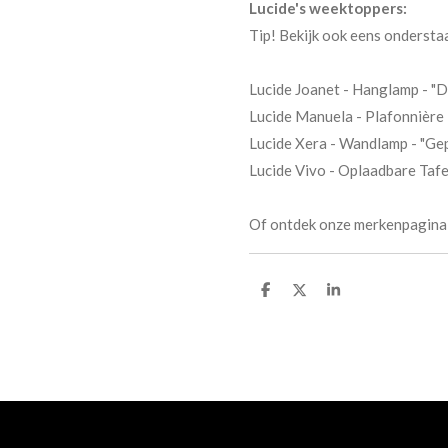
Lucide's weektoppers:
Tip! Bekijk ook eens ondersta
Lucide Joanet - Hanglamp - "De
Lucide Manuela - Plafonnière 
Lucide Xera - Wandlamp - "Ge
Lucide Vivo - Oplaadbare Tafe
Of ontdek onze merkenpagina 
D
D
S
e
e
h
l
e
a
e
l
r
n
e