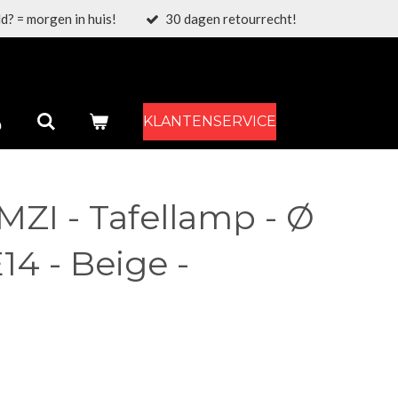
d? = morgen in huis!
30 dagen retourrecht!
KLANTENSERVICE
ZI - Tafellamp - Ø
14 - Beige -