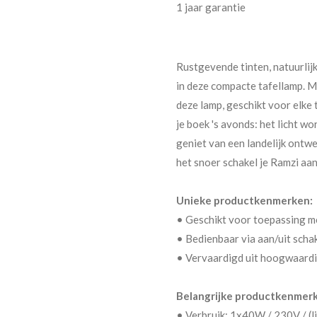
1 jaar garantie
Rustgevende tinten, natuurlijk
in deze compacte tafellamp. M
deze lamp, geschikt voor elke t
je boek 's avonds: het licht w
geniet van een landelijk ontw
het snoer schakel je Ramzi aan 
Unieke productkenmerken:
• Geschikt voor toepassing m
• Bedienbaar via aan/uit schak
• Vervaardigd uit hoogwaardi
Belangrijke productkenmer
• Verbruik: 1x40W / 230V / (l