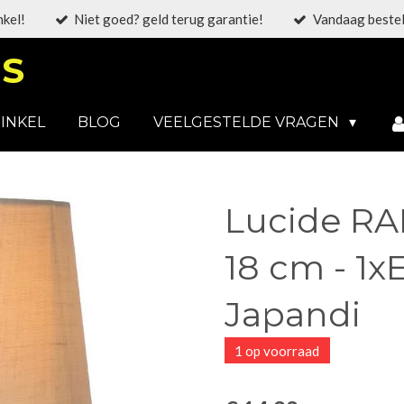
nkel!
Niet goed? geld terug garantie!
Vandaag bestel
S
INKEL
BLOG
VEELGESTELDE VRAGEN
Lucide RAM
18 cm - 1xE
Japandi
1 op voorraad