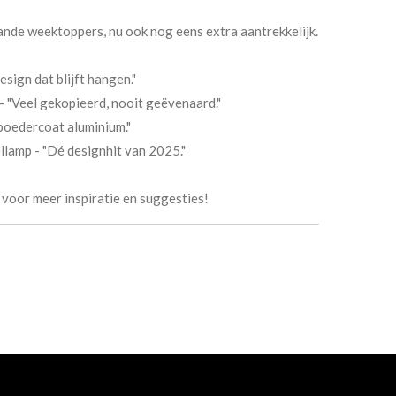
ande weektoppers, nu ook nog eens extra aantrekkelijk.
sign dat blijft hangen."
- "Veel gekopieerd, nooit geëvenaard."
poedercoat aluminium."
llamp - "Dé designhit van 2025."
voor meer inspiratie en suggesties!