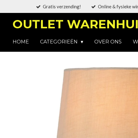
Gratis verzending!
Online & fysieke wi
Ga
direct
OUTLET WARENHUI
naar
de
hoofdinhoud
HOME
CATEGORIEËN
OVER ONS
W