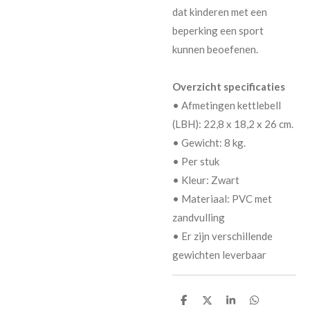
dat kinderen met een
beperking een sport
kunnen beoefenen.
Overzicht specificaties
• Afmetingen kettlebell
(LBH): 22,8 x 18,2 x 26 cm.
• Gewicht: 8 kg.
• Per stuk
• Kleur: Zwart
• Materiaal: PVC met
zandvulling
• Er zijn verschillende
gewichten leverbaar
D
D
S
D