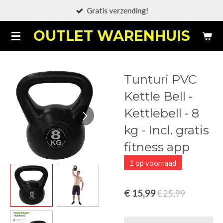
Gratis verzending!
Ga
direct
OUTLET WARENHUIS
naar
de
hoofdinhoud
Tunturi PVC
Kettle Bell -
Kettlebell - 8
kg - Incl. gratis
fitness app
1 op voorraad
€ 15,99
€ 25,99