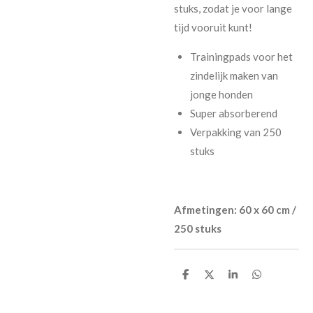
stuks, zodat je voor lange
tijd vooruit kunt!
Trainingpads voor het
zindelijk maken van
jonge honden
Super absorberend
Verpakking van 250
stuks
Afmetingen: 60 x 60 cm /
250 stuks
D
D
S
D
e
e
h
e
l
e
a
l
e
l
r
e