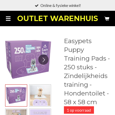
Online & fysieke winkel!
Ga
direct
OUTLET WARENHUIS
naar
de
hoofdinhoud
Easypets
Puppy
Training Pads -
250 stuks -
Zindelijkheids
training -
Hondentoilet -
58 x 58 cm
1 op voorraad