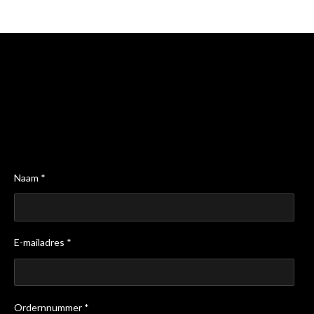
n
e
n
Naam *
E-mailadres *
Ordernnummer *