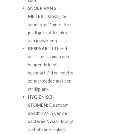
kunt.
SNOER VAN 2
METER:
Dankzij de
snoer van 2 meter kan
je altijd probleemloos
aan jouw kledij.
BESPAAR TIJD:
Het
verticaal stomen van
hangende kledij
bespaart tijd en moeite,
zonder gedoe met een
strijkplank.
HYGIËNISCH
STOMEN:
De stoom
doodt 99,9% van de
bacteriën*, waardoor je
niet alleen kreukels