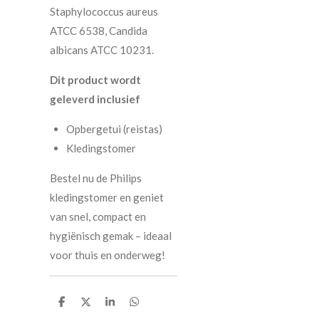
Staphylococcus aureus
ATCC 6538, Candida
albicans ATCC 10231.
Dit product wordt
geleverd inclusief
Opbergetui (reistas)
Kledingstomer
Bestel nu de Philips
kledingstomer en geniet
van snel, compact en
hygiënisch gemak – ideaal
voor thuis en onderweg!
D
D
S
D
e
e
h
e