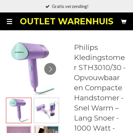
Gratis verzending!
Ga
direct
OUTLET WARENHUIS
naar
de
hoofdinhoud
Philips
Kledingstome
r STH3010/30 -
Opvouwbaar
en Compacte
Handstomer -
Snel Warm –
Lang Snoer -
1000 Watt -