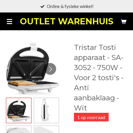
Online & fysieke winkel!
Ga
direct
OUTLET WARENHUIS
naar
de
hoofdinhoud
Tristar Tosti
apparaat - SA-
3052 - 750W -
Voor 2 tosti's -
Anti
aanbaklaag -
Wit
1 op voorraad