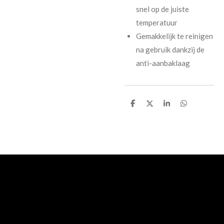
snel op de juiste
temperatuur
Gemakkelijk te reinigen
na gebruik dankzij de
anti-aanbaklaag
D
D
S
D
e
e
h
e
l
e
a
l
e
l
r
e
n
e
n