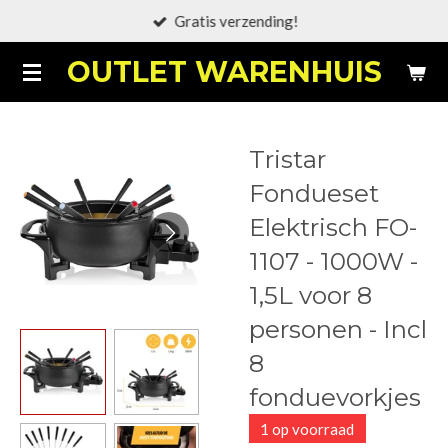
Gratis verzending!
Ga
direct
OUTLET WARENHUIS
naar
de
hoofdinhoud
Tristar
Fondueset
Elektrisch FO-
1107 - 1000W -
1,5L voor 8
personen - Incl
8
fonduevorkjes
1 op voorraad