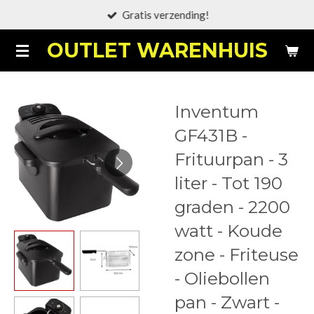
Gratis verzending!
Ga
direct
OUTLET WARENHUIS
naar
de
hoofdinhoud
Inventum
GF431B -
Frituurpan - 3
liter - Tot 190
graden - 2200
watt - Koude
zone - Friteuse
- Oliebollen
pan - Zwart -