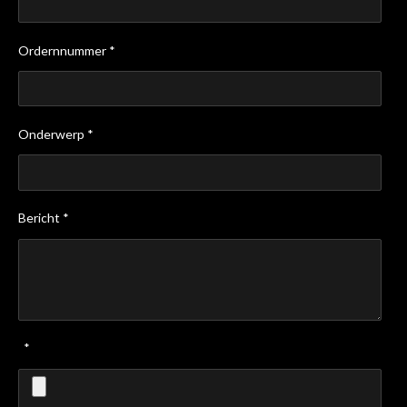
Ordernnummer *
Onderwerp *
Bericht *
*