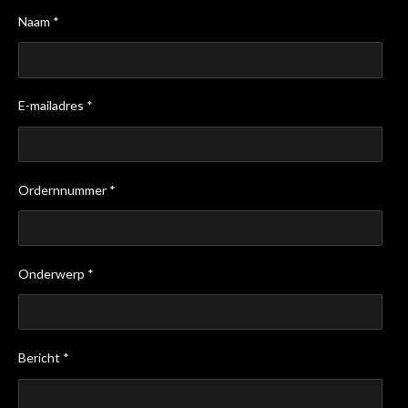
Naam *
E-mailadres *
Ordernnummer *
Onderwerp *
Bericht *