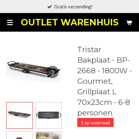
Gratis verzending!
Ga
direct
OUTLET WARENHUIS
naar
de
hoofdinhoud
Tristar
Bakplaat - BP-
2668 - 1800W -
Gourmet,
Grillplaat L
70x23cm - 6-8
personen
1 op voorraad