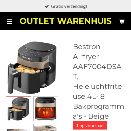
Gratis verzending!
Ga
direct
OUTLET WARENHUIS
naar
de
hoofdinhoud
Bestron
Airfryer
AAF7004DSA
T,
Heleluchtfrite
use 4L- 8
Bakprogramm
a's - Beige
1 op voorraad