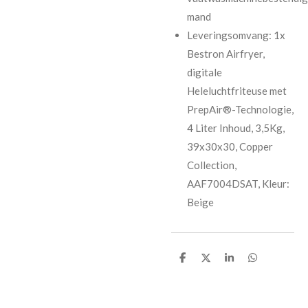
mand
Leveringsomvang: 1x
Bestron Airfryer,
digitale
Heleluchtfriteuse met
PrepAir®-Technologie,
4 Liter Inhoud, 3,5Kg,
39x30x30, Copper
Collection,
AAF7004DSAT, Kleur:
Beige
D
D
S
D
e
e
h
e
l
e
a
l
e
l
r
e
n
e
n