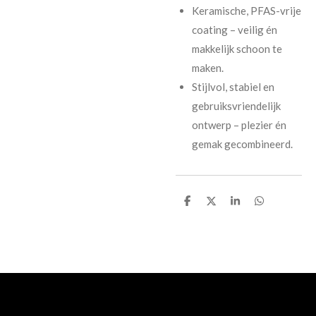
Keramische, PFAS-vrije
coating – veilig én
makkelijk schoon te
maken.
Stijlvol, stabiel en
gebruiksvriendelijk
ontwerp – plezier én
gemak gecombineerd.
D
D
S
D
e
e
h
e
l
e
a
l
e
l
r
e
n
e
n