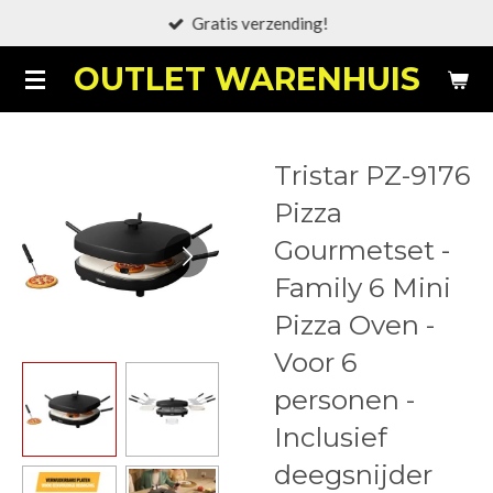
Gratis verzending!
Ga
direct
OUTLET WARENHUIS
naar
de
hoofdinhoud
Tristar PZ-9176
Pizza
Gourmetset -
Family 6 Mini
Pizza Oven -
Voor 6
personen -
Inclusief
deegsnijder