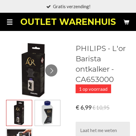
Gratis verzending!
Ga
direct
OUTLET WARENHUIS
naar
de
hoofdinhoud
PHILIPS - L'or
Barista
ontkalker -
CA653000
1 op voorraad
€ 6,99
€ 10,95
Laat het me weten