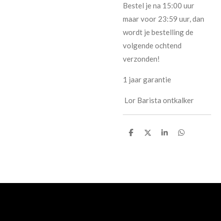
Bestel je na 15:00 uur
maar voor 23:59 uur, dan
wordt je bestelling de
volgende ochtend
verzonden!
1 jaar garantie
Lor Barista ontkalker
D
D
S
D
e
e
h
e
l
e
a
l
e
l
r
e
n
e
n