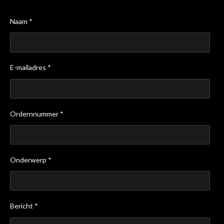
Naam *
E-mailadres *
Ordernnummer *
Onderwerp *
Bericht *