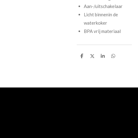
Aan-/uitschakelaar
Licht binnenin de
waterkoker
BPA vrij materiaal
D
D
S
D
e
e
h
e
l
e
a
l
e
l
r
e
n
e
n