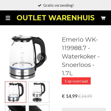
Gratis verzending!
Ga
direct
OUTLET WARENHUIS
naar
de
hoofdinhoud
Emerio WK-
119988.7 -
Waterkoker -
Snoerloos -
1.7L
1 op voorraad
€ 14,99
€ 24,99