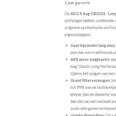
1 jaar garantie
De
AEG S-bag GR201S - Lon
stofzuigerzakken; voldoende 
originele synthetische stofzu
eigenschappen:
Gaat bijzonder lang mee
mee dan een traditionele p
60% meer zuigkracht
: da
bag Classic Long Performan
tijdens het zuigen van een 
Groot filtervermogen
: h
tot 99% van de stofdeeltjes
kleiner dan de diameter va
dan die van een normale pa
zoals allergenen en bepaal
Unieke Powerflow:
De s-