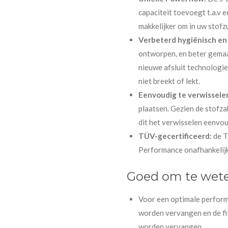
capaciteit toevoegt t.a.v e
makkelijker om in uw stofz
Verbeterd hygiënisch en
ontworpen, en beter gemaa
nieuwe afsluit technologie
niet breekt of lekt.
Eenvoudig te verwissele
plaatsen. Gezien de stofzak
dit het verwisselen eenvou
TÜV-gecertificeerd:
de T
Performance onafhankelijk 
Goed om te wete
Voor een optimale performa
worden vervangen en de fi
worden vervangen.