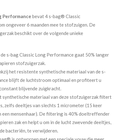
g Performance
bevat 4 s-bag® Classic
om ongeveer 6 maanden mee te stofzuigen. De
igerzak beschikt over de volgende unieke
: de s-bag Classic Long Performance gaat 50% langer
apieren stofzuigerzak.
nkzij het resistente synthetische materiaal van de s-
ce blijft de luchtstroom optimaal en profiteert u
constant blijvende zuigkracht.
et synthetische materiaal van deze stofzuigerzak filtert
, zelfs deeltjes van slechts 1 micrometer (15 keer
n een mensenhaar). De filtering is 40% doeltreffender
pieren zak en helpt u om in de lucht zwevende deeltjes,
de bacteriën, te verwijderen.
bag® is ontworpen met een speciale vouw die meer