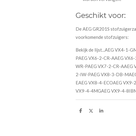
Geschikt voor:
De AEG GR201S stofzuigerzakk
voorkomende stofzuigers:
Bekijk de lijst...AEG VX4
PAEG VX6-2-CR-AAEG VX6-
WR-PAEG VX7-2-CR-AAEG 
2-IW-PAEG VX8-3-DB-MAE
EAEG VX8-4-ECOAEG VX9-
VX9-4-4MGAEG VX9-4-8IB
D
D
S
e
e
h
l
e
a
e
l
r
n
e