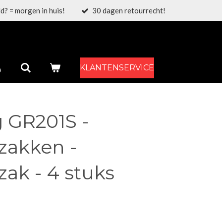
d? = morgen in huis!
30 dagen retourrecht!
KLANTENSERVICE
 GR201S -
zakken -
zak - 4 stuks