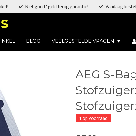
nkel!
Niet goed? geld terug garantie!
Vandaag bestel
S
INKEL
BLOG
VEELGESTELDE VRAGEN
AEG S-Bag
Stofzuiger
Stofzuiger
1 op voorraad