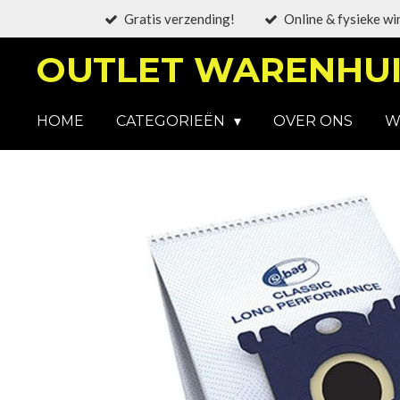
Gratis verzending!
Online & fysieke wi
Ga
direct
OUTLET WARENHUI
naar
de
hoofdinhoud
HOME
CATEGORIEËN
OVER ONS
W