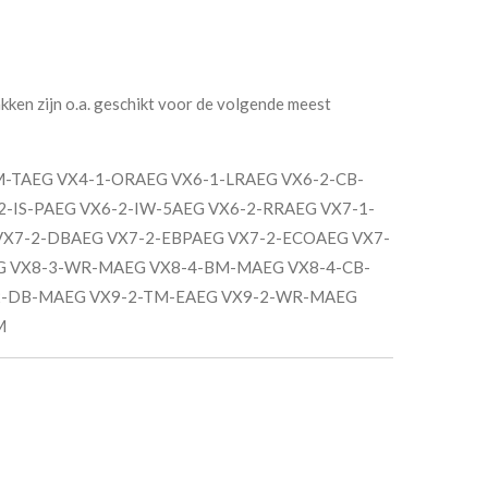
en zijn o.a. geschikt voor de volgende meest
-1-GM-TAEG VX4-1-ORAEG VX6-1-LRAEG VX6-2-CB-
2-IS-PAEG VX6-2-IW-5AEG VX6-2-RRAEG VX7-1-
VX7-2-DBAEG VX7-2-EBPAEG VX7-2-ECOAEG VX7-
G VX8-3-WR-MAEG VX8-4-BM-MAEG VX8-4-CB-
2-DB-MAEG VX9-2-TM-EAEG VX9-2-WR-MAEG
M