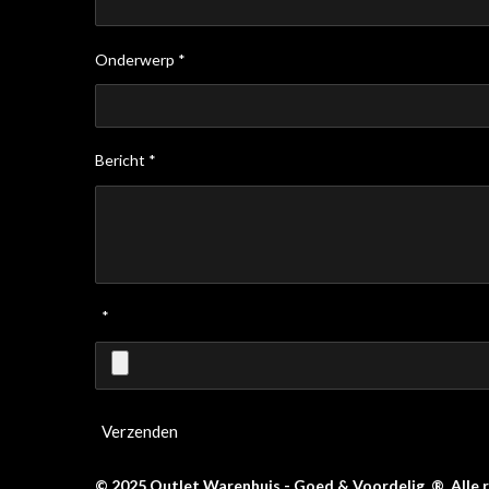
Onderwerp *
Bericht *
*
Verzenden
© 2025 Outlet Warenhuis - Goed & Voordelig ®. Alle