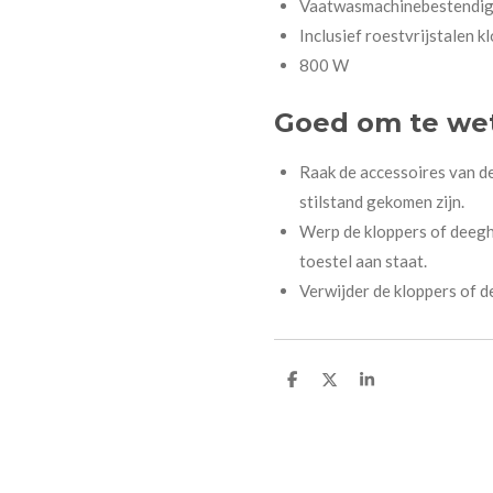
Vaatwasmachinebestendig
Inclusief roestvrijstalen 
800 W
Goed om te we
Raak de accessoires van d
stilstand gekomen zijn.
Werp de kloppers of deegh
toestel aan staat.
Verwijder de kloppers of d
D
D
S
e
e
h
l
e
a
e
l
r
n
e