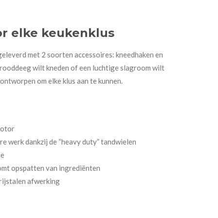
or elke keukenklus
everd met 2 soorten accessoires: kneedhaken en
brooddeeg wilt kneden of een luchtige slagroom wilt
 ontworpen om elke klus aan te kunnen.
motor
re werk dankzij de “heavy duty” tandwielen
ie
komt opspatten van ingrediënten
rijstalen afwerking