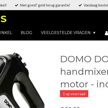
nkel!
Niet goed? geld terug garantie!
Vandaag bestel
S
INKEL
BLOG
VEELGESTELDE VRAGEN
DOMO DO9
handmixer
motor - in
1 op voorraad