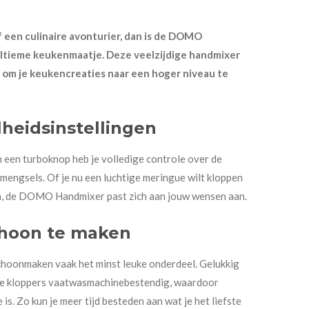
f een culinaire avonturier, dan is de DOMO
tieme keukenmaatje. Deze veelzijdige handmixer
t om je keukencreaties naar een hoger niveau te
lheidsinstellingen
n een turboknop heb je volledige controle over de
 mengsels. Of je nu een luchtige meringue wilt kloppen
en, de DOMO Handmixer past zich aan jouw wensen aan.
choon te maken
schoonmaken vaak het minst leuke onderdeel. Gelukkig
 de kloppers vaatwasmachinebestendig, waardoor
s. Zo kun je meer tijd besteden aan wat je het liefste