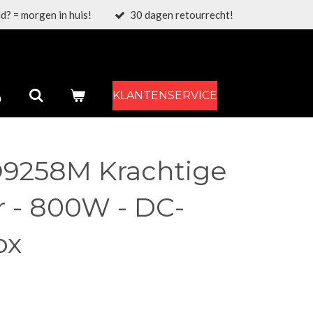
d? = morgen in huis!
30 dagen retourrecht!
KLANTENSERVICE
258M Krachtige
 - 800W - DC-
ox