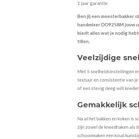
1 jaar garantie
Ben jij een meesterbakker o
handmixer DO9258M jouw ul
biedt alles wat je nodig heb
tillen.
Veelzijdige sne
Met 5 snelheidsinstellingen e
textuur en consistentie van je
of een stevig deeg wilt kned
Gemakkelijk s
Na al het bakken en koken is 
zijn zowel de kneedhaken als
schoonmaken een koud kunstje i