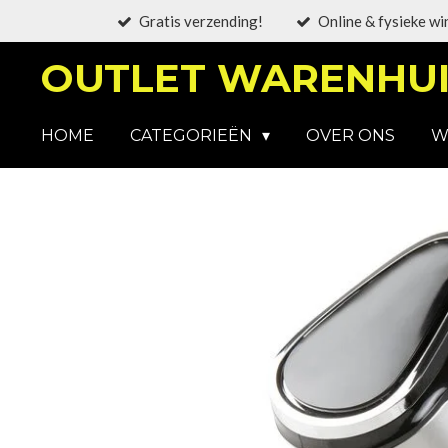
Gratis verzending!
Online & fysieke wi
Ga
direct
OUTLET WARENHUI
naar
de
hoofdinhoud
HOME
CATEGORIEËN
OVER ONS
W