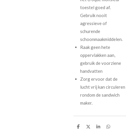
toestel goed af.
Gebruik nooit
agressieve of
schurende
schoonmaakmiddelen.
Raak geen hete
oppervlakken aan,
gebruik de voorziene
handvatten
Zorg ervoor dat de
lucht vrij kan circuleren
rondom de sandwich
maker.
D
D
S
D