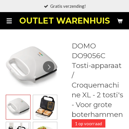
Gratis verzending!
Ga
direct
OUTLET WARENHUIS
naar
de
hoofdinhoud
DOMO
DO9056C
Tosti-apparaat
/
Croquemachi
ne XL - 2 tosti's
- Voor grote
boterhammen
1 op voorraad