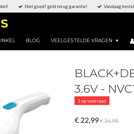
nkel!
Niet goed? geld terug garantie!
Vandaag bestel
S
INKEL
BLOG
VEELGESTELDE VRAGEN
BLACK+DE
3.6V - NV
1 op voorraad
€ 22,99
€ 36,98