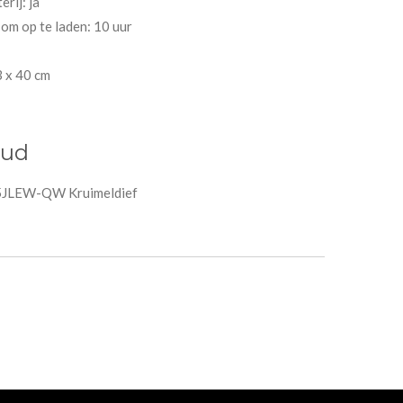
rij: ja
 om op te laden: 10 uur
3 x 40 cm
oud
LEW-QW Kruimeldief