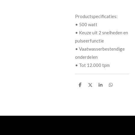
Productspecificaties:
• 500 watt
• Keuze uit 2 snelheden en
pulseerfunctie
• Vaatwasserbestendige
onderdelen
• Tot 12.000 tpm
D
D
S
D
e
e
h
e
l
e
a
l
e
l
r
e
n
e
n