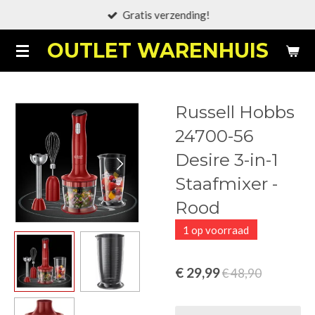
Gratis verzending!
Ga
direct
OUTLET WARENHUIS
naar
de
hoofdinhoud
Russell Hobbs
24700-56
Desire 3-in-1
Staafmixer -
Rood
1 op voorraad
€ 29,99
€ 48,90