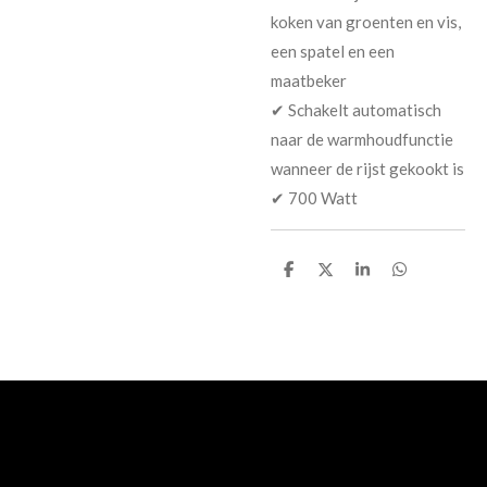
koken van groenten en vis,
een spatel en een
maatbeker
✔ Schakelt automatisch
naar de warmhoudfunctie
wanneer de rijst gekookt is
✔ 700 Watt
D
D
S
D
e
e
h
e
l
e
a
l
e
l
r
e
n
e
n