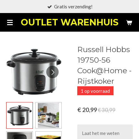
Gratis verzending!
Ga
direct
OUTLET WARENHUIS
naar
de
hoofdinhoud
Russell Hobbs
19750-56
Cook@Home -
Rijstkoker
1 op voorraad
€ 20,99
€ 30,99
Laat het me weten