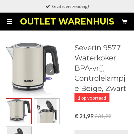
Gratis verzending!
Ga
direct
OUTLET WARENHUIS
naar
de
hoofdinhoud
Severin 9577
Waterkoker
BPA-vrij,
Controlelampj
e Beige, Zwart
1 op voorraad
€ 21,99
€ 31,99