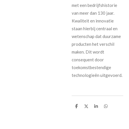
met een bedrijfshistorie
van meer dan 130 jaar.
Kwaliteit en innovatie
staan hierbij centraal en
wetenschap dat duurzame
producten het verschil
maken. Dit wordt
consequent door
toekomstbestendige
technologieën uitgevoerd.
D
D
S
D
e
e
h
e
l
e
a
l
e
l
r
e
n
e
n